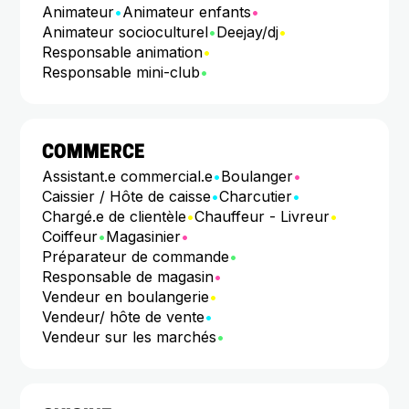
Animateur
•
Animateur enfants
•
Animateur socioculturel
•
Deejay/dj
•
Responsable animation
•
Responsable mini-club
•
COMMERCE
Assistant.e commercial.e
•
Boulanger
•
Caissier / Hôte de caisse
•
Charcutier
•
Chargé.e de clientèle
•
Chauffeur - Livreur
•
Coiffeur
•
Magasinier
•
Préparateur de commande
•
Responsable de magasin
•
Vendeur en boulangerie
•
Vendeur/ hôte de vente
•
Vendeur sur les marchés
•