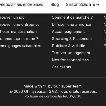
écouvrir les entreprises
Blog
Saison Solidaire
➜
aisonniers
Entreprises
À
rouver un job
Comment ça marche ?
N
rouver une entreprise
Diffuser une annonce
N
hoisir ma destination
Accompagnement
N
omment ça marche ?
Sourcing & Placement
L
émoignages saisonniers
Publicité & visibilité
P
Trouver un logement
Nos fonctionnalitées
Cas clients
Made with 💙 by our super team.
© 2026 Ohmyseason SAS. Tous droits réservés.
Politique de confidentialité
CGV/CGU