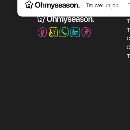
Trouver un job
D
La plateforme 100% jobs saisonniers
S
T
T
C
C
T