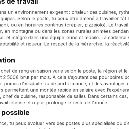
s de travail
dans un environnement exigeant : chaleur des cuisines, ry
équipes. Selon le poste, tu peux être amené à travailler tôt l
an), ou en horaires continus (crêpier, pizzaiolo). Le travail
, en montagne ou dans les zones rurales animées pendant 
ce, et intégré dans une équipe jeune et mobile. La cadence s
tabilité et rigueur. Le respect de la hiérarchie, la réactivi
tion
 chef de rang en saison varie selon le poste, la région et le 
t 2 500€ brut par mois. À cela s’ajoutent des pourboires po
s primes d’assiduité ou de performance, et des avantages e
rs permettent une montée rapide en salaire avec l’expérienc
e, chef de cuisine, responsable de salle). Dans certains cas
vail intense et repos prolongé le reste de l’année.
 possible
nce, tu peux évoluer vers des postes plus spécialisés ou 