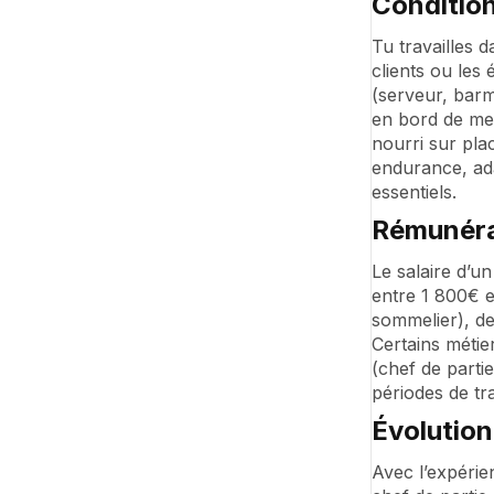
Condition
Tu travailles 
clients ou les 
(serveur, barm
en bord de mer
nourri sur pla
endurance, adap
essentiels.
Rémunéra
Le salaire d’un
entre 1 800€ e
sommelier), de
Certains métie
(chef de parti
périodes de tra
Évolution
Avec l’expérie