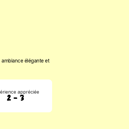
e ambiance élégante et
érience appréciée
2 - 3