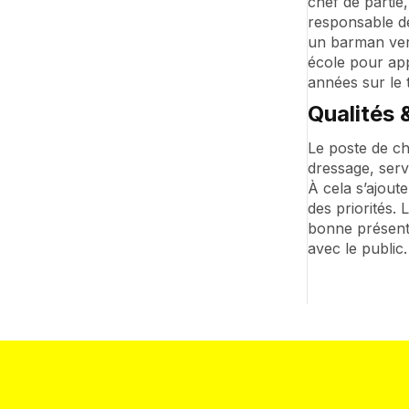
chef de partie
responsable de 
un barman vers
école pour app
années sur le t
Qualités
Le poste de ch
dressage, serv
À cela s’ajoute
des priorités.
bonne présenta
avec le public.