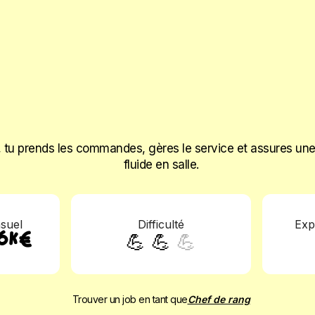
r, tu prends les commandes, gères le service et assures un
fluide en salle.
nsuel
Difficulté
Exp
💪 💪
💪
,6K€
Trouver un job en tant que
Chef de rang