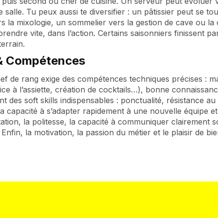
, puis second ou chef de cuisine. Un serveur peut évoluer 
salle. Tu peux aussi te diversifier : un pâtissier peut se to
 la mixologie, un sommelier vers la gestion de cave ou la 
rendre vite, dans l’action. Certains saisonniers finissent p
errain.
 & Compétences
ef de rang exige des compétences techniques précises : ma
ice à l’assiette, création de cocktails…), bonne connaissanc
nt des soft skills indispensables : ponctualité, résistance au 
 La capacité à s’adapter rapidement à une nouvelle équipe et
tion, la politesse, la capacité à communiquer clairement so
 Enfin, la motivation, la passion du métier et le plaisir de bie