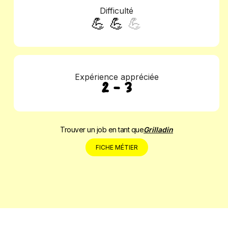
Difficulté
💪 💪
💪
Expérience appréciée
2 - 3
Trouver un job en tant que
Grilladin
FICHE MÉTIER