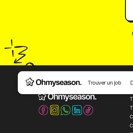
Trouver un job
D
La plateforme 100% jobs saisonniers
S
T
T
C
C