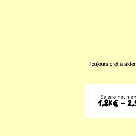
Toujours prêt à aider
Salaire net me
1,8K€ - 2