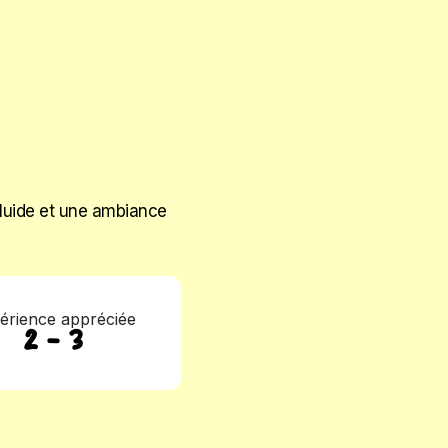
 fluide et une ambiance
érience appréciée
2 - 3