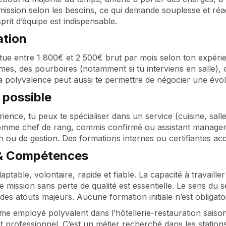
mission selon les besoins, ce qui demande souplesse et réa
sprit d’équipe est indispensable.
tion
situe entre 1 800€ et 2 500€ brut par mois selon ton expérie
imes, des pourboires (notamment si tu interviens en salle
a polyvalence peut aussi te permettre de négocier une évolu
 possible
rience, tu peux te spécialiser dans un service (cuisine, sa
omme chef de rang, commis confirmé ou assistant manager. 
n ou de gestion. Des formations internes ou certifiantes ac
 & Compétences
aptable, volontaire, rapide et fiable. La capacité à travaill
e mission sans perte de qualité est essentielle. Le sens du
es atouts majeurs. Aucune formation initiale n’est obligatoir
me employé polyvalent dans l’hôtellerie-restauration saiso
professionnel. C’est un métier recherché dans les stations