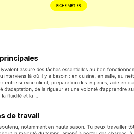
FICHE MÉTIER
principales
yvalent assure des tâches essentielles au bon fonctionnem
u interviens là où il y a besoin : en cuisine, en salle, au ne
er entre service client, préparation des espaces, aide en c
é d’adaptation, de la rigueur et une volonté d’apprendre sur
a fluidité et la ...
s de travail
soutenu, notamment en haute saison. Tu peux travailler tôt l
debout la majorité du temps, amené à porter des charges, à