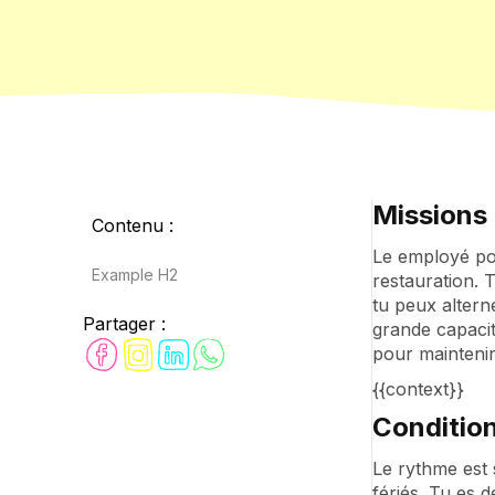
Missions 
Contenu :
Le employé pol
Example H2
restauration. T
tu peux altern
Partager :
grande capacit
pour maintenir l
{{context}}
Condition
Le rythme est 
fériés. Tu es 