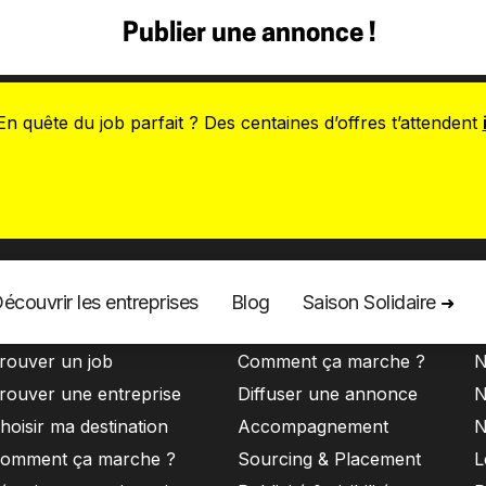
Publier une annonce !
En quête du job parfait ? Des centaines d’offres t’attendent
écouvrir les entreprises
Blog
Saison Solidaire
➜
aisonniers
Entreprises
À
rouver un job
Comment ça marche ?
N
rouver une entreprise
Diffuser une annonce
N
hoisir ma destination
Accompagnement
N
omment ça marche ?
Sourcing & Placement
L