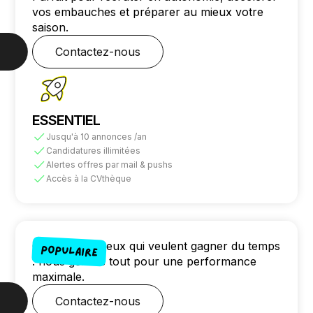
vos embauches et préparer au mieux votre
saison.
Contactez-nous
ESSENTIEL
Jusqu'à 10 annonces /an
Candidatures illimitées
Alertes offres par mail & pushs
Accès à la CVthèque
Conçu pour ceux qui veulent gagner du temps
Populaire
: nous gérons tout pour une performance
maximale.
Contactez-nous