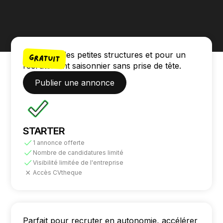
Idéal pour les petites structures et pour un
Gratuit
recrutement saisonnier sans prise de tête.
Publier une annonce
STARTER
1 annonce offerte
Nombre de candidatures limité
Visibilité limitée de l'entreprise
Accès CVtheque
Parfait pour recruter en autonomie, accélérer