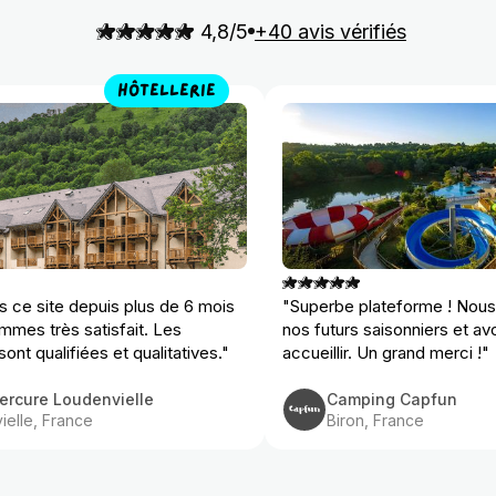
4,8/5
+40 avis vérifiés
HÔTELLERIE
ns ce site depuis plus de 6 mois
"Superbe plateforme ! Nous
mmes très satisfait. Les
nos futurs saisonniers et av
ont qualifiées et qualitatives."
accueillir. Un grand merci !"
ercure Loudenvielle
Camping Capfun
ielle, France
Biron, France